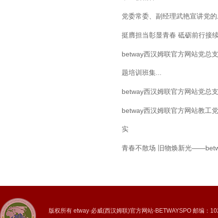
党委常委、副经理武艳宣讲党的
挺膺担当彰显青春 砥砺前行接续
betway西汉姆联官方网站党
题培训班集...
betway西汉姆联官方网站党
betway西汉姆联官方网站教
实
青春不散场 旧物焕新光——be
版权所有 etway·必威(西汉姆联)官方网站-BETWAYSPO 邮编：102