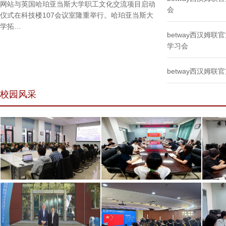
网站与英国哈珀亚当斯大学职工文化交流项目启动
会
仪式在科技楼107会议室隆重举行。哈珀亚当斯大
学拓…
betway西汉姆
学习会
betway西汉姆
校园风采