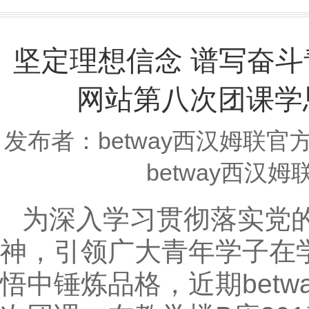
坚定理想信念 谱写奋斗青
网站第八次团课学
发布者：betway西汉姆联官方网
betway西汉姆
为深入学习贯彻落实党
神，引领广大青年学子在
悟中锤炼品格，近期bet