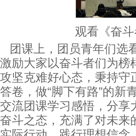
观看《奋斗
团课上，团员青年们选
激励大家以奋斗者们为榜
攻坚克难好心态，秉持守
答卷，做“脚下有路”的新
交流团课学习感悟，分享
奋斗之态，充满了对未来
实际行动，践行理想信念，