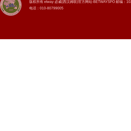
版权所有 etway·必威(西汉姆联)官方网站-BETWAYSPO 邮编：102
电话：010-80799005