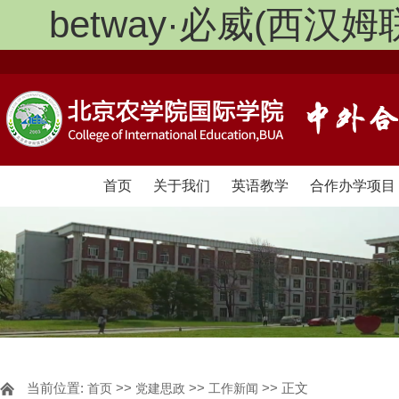
betway·必威(西汉姆
首页
关于我们
英语教学
合作办学项目
当前位置:
>>
>>
>> 正文
首页
党建思政
工作新闻