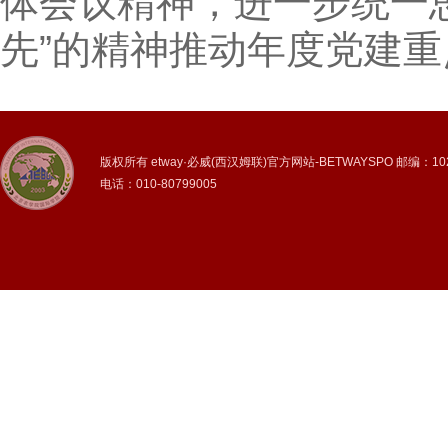
体会议精神，进一步统一
先”的精神推动年度党建
版权所有 etway·必威(西汉姆联)官方网站-BETWAYSPO 邮编：102
电话：010-80799005