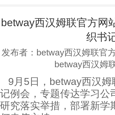
betway西汉姆联官方
织书
发布者：betway西汉姆联官方网
betway西汉姆
9月5日，betway西
记例会，专题传达学习公
研究落实举措，部署新学