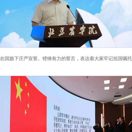
员工在国旗下庄严宣誓。铿锵有力的誓言，表达着大家牢记祖国嘱