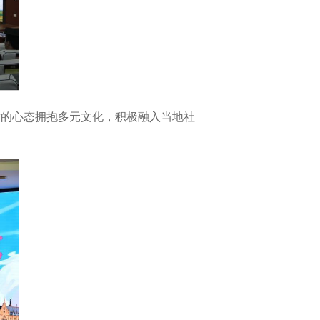
开放的心态拥抱多元文化，积极融入当地社