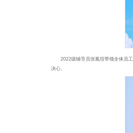
2022级辅导员张胤瑄带领全体
决心。