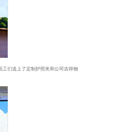
的员工们送上了定制护照夹和公司吉祥物