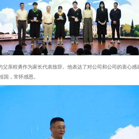
冠文的父亲程勇作为家长代表致辞。他表达了对公司和公司的衷心
祖国，常怀感恩。