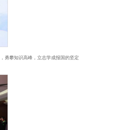
托，勇攀知识高峰，立志学成报国的坚定