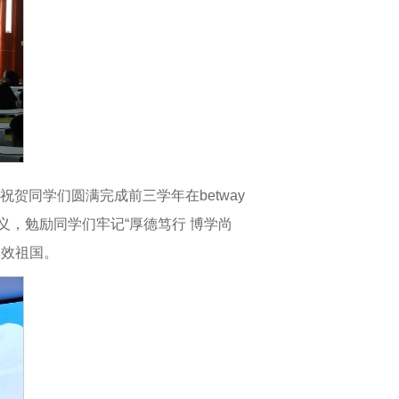
贺同学们圆满完成前三学年在betway
，勉励同学们牢记“厚德笃行 博学尚
报效祖国。