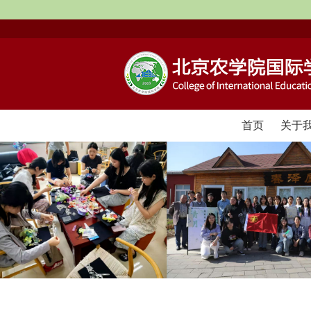
首页
关于